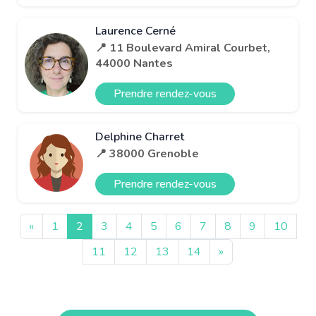
Laurence Cerné
📍 11 Boulevard Amiral Courbet,
44000 Nantes
Prendre rendez-vous
Delphine Charret
📍 38000 Grenoble
Prendre rendez-vous
«
1
2
3
4
5
6
7
8
9
10
11
12
13
14
»