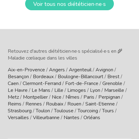
Voir tous nos diététicien·ne·s
Retouvez d'autres diététicien·ne·s spécialisé·e·s en 🌾
Maladie cœliaque dans les villes
Aix-en-Provence
/
Angers
/
Argenteuil
/
Avignon
/
Besançon
/
Bordeaux
/
Boulogne-Billancourt
/
Brest
/
Caen
/
Clermont-Ferrand
/
Fort-de-France
/
Grenoble
/
Le Havre
/
Le Mans
/
Lille
/
Limoges
/
Lyon
/
Marseille
/
Metz
/
Montpellier
/
Nice
/
Nîmes
/
Paris
/
Perpignan
/
Reims
/
Rennes
/
Roubaix
/
Rouen
/
Saint-Etienne
/
Strasbourg
/
Toulon
/
Toulouse
/
Tourcoing
/
Tours
/
Versailles
/
Villeurbanne
/
Nantes
/
Orléans